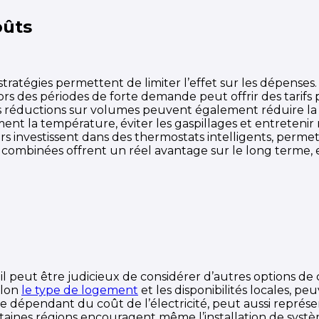
oûts
s stratégies permettent de limiter l’effet sur les dépense
des périodes de forte demande peut offrir des tarifs plu
es réductions sur volumes peuvent également réduire la
ent la température, éviter les gaspillages et entreteni
rs investissent dans des thermostats intelligents, perme
combinées offrent un réel avantage sur le long terme, en
l peut être judicieux de considérer d’autres options de c
elon
le type de logement
et les disponibilités locales, 
 dépendant du coût de l’électricité, peut aussi représent
. Certaines régions encouragent même l’installation de sy