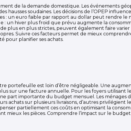
ment de la demande domestique. Les événements géopol
es hausses soudaines. Les décisions de l’OPEP influen
ises : un euro faible par rapport au dollar peut rendr
e : un hiver plus froid que prévu augmente la consommat
e plus en plus strictes, peuvent également faire varier 
propres. Suivre ces facteurs permet de mieux compren
té pour planifier ses achats.
otre portefeuille est loin d’être négligeable. Une aug
 plus sur une facture annuelle. Pour les foyers utilisan
e part importante du budget mensuel. Les ménages doive
eurs achats sur plusieurs livraisons, d’autres privilégient l
ompenser partiellement ces coûts en optimisant la conso
ant mieux les pièces. Comprendre l’impact sur le budget